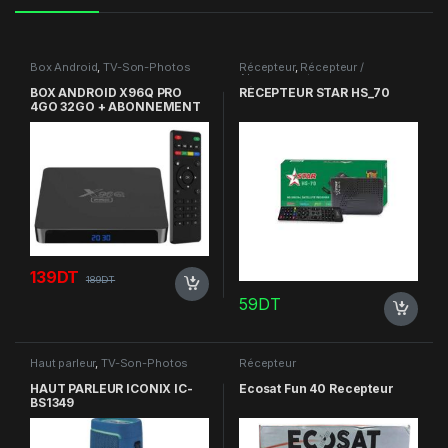
Box Android
,
TV-Son-Photos
Récepteur
,
Récepteur /
Abonnement
BOX ANDROID X96Q PRO
RÉCEPTEUR STAR HS_70
4GO 32GO + ABONNEMENT
Matador PRO
139
DT
189
DT
59
DT
Haut parleur
,
TV-Son-Photos
Récepteur
HAUT PARLEUR ICONIX IC-
Ecosat Fun 40 Recepteur
BS1349