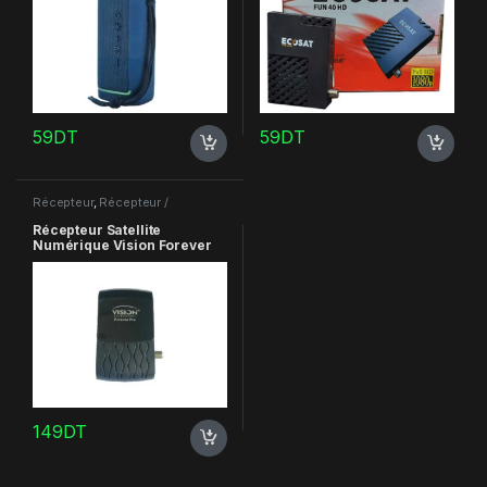
59
DT
59
DT
Récepteur
,
Récepteur /
Abonnement
,
TV-Son-Photos
Récepteur Satellite
Numérique Vision Forever
Pro
149
DT