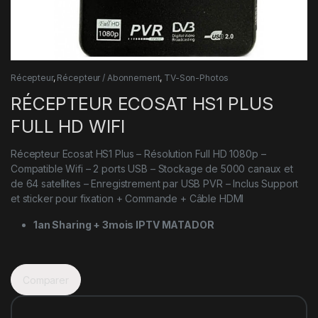
Récepteur
,
Récepteur / Abonnement
,
TV-Son-Photos
RÉCEPTEUR ECOSAT HS1 PLUS
FULL HD WIFI
Récepteur Ecosat HS1 Plus – Résolution Full HD 1080p –
Compatible Wifi – 2 ports USB – Stockage de 5000 canaux et
de 64 satellites – Enregistrement par USB PVR – Inclus Support
et sticker pour fixation + Commande + Câble HDMI
1an Sharing + 3mois IPTV MATADOR
Comparer