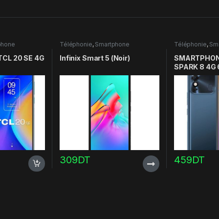
phone
Téléphonie
,
Smartphone
Téléphonie
,
Sm
CL 20 SE 4G
Infinix Smart 5 (Noir)
SMARTPHON
SPARK 8 4G
309
DT
459
DT