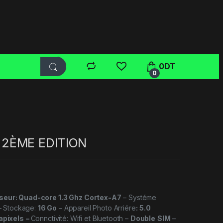
0
DT
0
 2ÈME EDITION
seur: Quad-core 1.3 Ghz Cortex-A7
– Systéme
– Stockage:
16 Go
– Appareil Photo Arriére
:
5.0
apixels
–
Connctivité: Wifi et Bluetooth –
Double
SIM
–