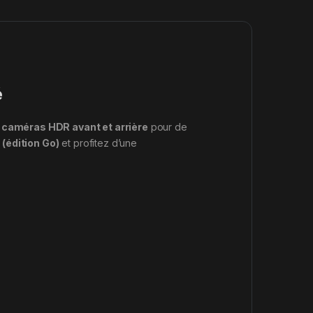
é
caméras HDR avant et arrière
pour de
 (édition Go)
et profitez d’une