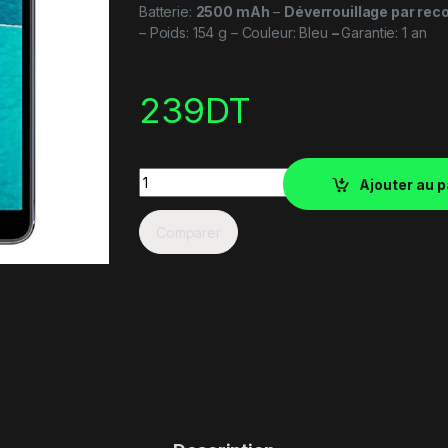
Batterie:
2500 mAh
–
Déverrouillage par rec
– Poids: 154 g – Couleur: Bleu
–
Garantie: 1 an
239
DT
Quantity
Ajouter au p
Comparer