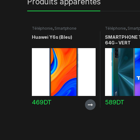
Produits apparentés
Téléphonie
,
Smartphone
Téléphonie
,
Smart
Huawei Y6s (Bleu)
SMARTPHONE T
64G – VERT
469
DT
589
DT