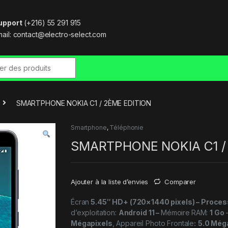
upport
(+216) 55 291 915
ail:
contact@electro-select.com
r:
SMARTPHONE NOKIA C1 / 2ÈME EDITION
Smartphone
,
Téléphonie
SMARTPHONE NOKIA C1 /
Ajouter à la liste d’envies
Comparer
Écran
5.45″ HD+
(720×1440 pixels) – Proces
d’exploitation:
Android 11
–
Mémoire
RAM:
1 Go
Mégapixels
, Appareil Photo Frontale
:
5.0 Még